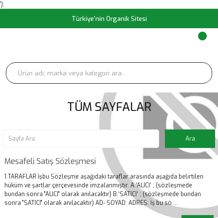
');
Türkiye'nin Organik Sitesi
TÜM SAYFALAR
Mesafeli Satış Sözleşmesi
1.TARAFLAR İşbu Sözleşme aşağıdaki taraflar arasında aşağıda belirtilen
hüküm ve şartlar çerçevesinde imzalanmıştır. A.‘ALICI’ ; (sözleşmede
bundan sonra "ALICI" olarak anılacaktır) B.‘SATICI’ ; (sözleşmede bundan
sonra "SATICI" olarak anılacaktır) AD- SOYAD: ADRES: İş bu sö ...