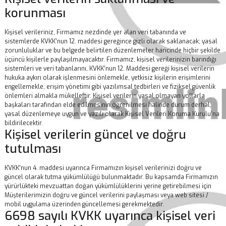
korunması
Kişisel verileriniz, Firmamız nezdinde yer alan veri tabanında ve
sistemlerde KVKK’nun 12. maddesi gereğince gizli olarak saklanacak; yasal
zorunluluklar ve bu belgede belirtilen düzenlemeler haricinde hiçbir şekilde
üçüncü kişilerle paylaşılmayacaktır. Firmamız, kişisel verilerinizin barındığı
sistemleri ve veri tabanlarını, KVKK’nun 12. Maddesi gereği kişisel verilerin
hukuka aykırı olarak işlenmesini önlemekle, yetkisiz kişilerin erişimlerini
engellemekle, erişim yönetimi gibi yazılımsal tedbirleri ve fiziksel güvenlik
önlemleri almakla mükelleftir. Kişisel verilerin yasal olmayan yollarla
başkaları tarafından elde edilmesinin öğrenilmesi halinde durum derhal,
yasal düzenlemeye uygun ve yazılı olarak Kişisel Verileri Koruma Kurulu’na
bildirilecektir.
Kişisel verilerin güncel ve doğru
tutulması
KVKK’nun 4. maddesi uyarınca Firmamızın kişisel verilerinizi doğru ve
güncel olarak tutma yükümlülüğü bulunmaktadır. Bu kapsamda Firmamızın
yürürlükteki mevzuattan doğan yükümlülüklerini yerine getirebilmesi için
Müşterilerimizin doğru ve güncel verilerini paylaşması veya web sitesi /
mobil uygulama üzerinden güncellemesi gerekmektedir.
6698 sayılı KVKK uyarınca kişisel veri