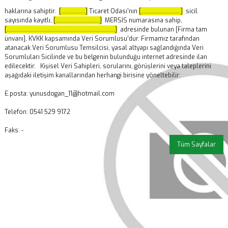
haklarına sahiptir.
[................]
Ticaret Odası’nın
[..........................]
sicil
sayısında kayıtlı,
[.............................]
MERSİS numarasına sahip,
[.......................................................................]
adresinde bulunan [Firma tam
ünvanı], KVKK kapsamında Veri Sorumlusu’dur. Firmamız tarafından
atanacak Veri Sorumlusu Temsilcisi, yasal altyapı sağlandığında Veri
Sorumluları Sicilinde ve bu belgenin bulunduğu internet adresinde ilan
edilecektir. Kişisel Veri Sahipleri, sorularını, görüşlerini veya taleplerini
aşağıdaki iletişim kanallarından herhangi birisine yöneltebilir:
E.posta: yunusdogan_11@hotmail.com
Telefon: 0541 529 9172
Faks: -
Tüm Sayfalar