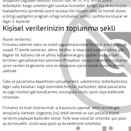
altyapısını sağlayan IdeaSoft Yazılım San. ve Tic. A.Ş. olmak üzere,
tedarikçiler, kargo şirketleri gibi sunulan hizmetler ile ilgili kişi ve kuruluşlar,
faaliyetlerimizi yürütmek üzere ve/veya Veri İşleyen sıfatı ile hizmet alınan,
iş birliği yaptığımız program ortağı kuruluşları, yurtiçi / yurtdışı kuruluşlar ve
diğer 3. kişilerdir.
Kişisel verilerinizin toplanma şekli
Kişisel verileriniz,
Firmamız internet sitesi ve mobil uygulamalarındaki formlar aracılığıyla ad,
soyad, TC kimlik numarası, adres, telefon, iş veya özel e-posta adresi gibi
bilgiler ile; kullanıcı adı ve şifresi kullanılarak giriş yapılan sayfalardaki
tercihleri, gerçekleştirilen işlemlerin IP kayıtları, tarayıcı tarafından toplanan
çerez verileri ile gezinme süre ve detaylarını içeren veriler, konum verileri
şeklinde;
Satış ve pazarlama departmanı çalışanlarımız, şubelerimiz, tedarikçilerimiz,
diğer satış kanalları, kağıt üzerindeki formlar, kartvizitler, dijital pazarlama
ve çağrı merkezi gibi kanallarımız aracılığıyla sözlü, yazılı veya elektronik
ortamdan;
Firmamız ile ticari ilişki kurmak, iş başvurusu yapmak, teklif vermek gibi
amaçlarla, kartvizit, özgeçmiş (cv), teklif vermek ve sair yollarla kişisel
verilerini paylaşan kişilerden alınan, fiziki veya sanal bir ortamda, yüz yüze
ya da mesafeli, sözlü veya yazılı ya da elektronik ortamdan;