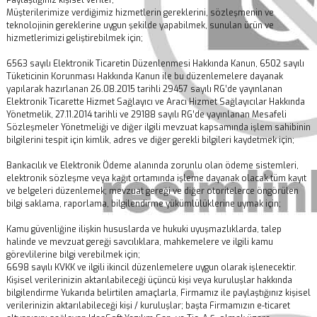
Paylaştığınız kişisel veriler,
Müşterilerimize verdiğimiz hizmetlerin gereklerini, sözleşmenin ve
teknolojinin gereklerine uygun şekilde yapabilmek, sunulan ürün ve
hizmetlerimizi geliştirebilmek için;
6563 sayılı Elektronik Ticaretin Düzenlenmesi Hakkında Kanun, 6502 sayılı
Tüketicinin Korunması Hakkında Kanun ile bu düzenlemelere dayanak
yapılarak hazırlanan 26.08.2015 tarihli 29457 sayılı RG’de yayınlanan
Elektronik Ticarette Hizmet Sağlayıcı ve Aracı Hizmet Sağlayıcılar Hakkında
Yönetmelik, 27.11.2014 tarihli ve 29188 sayılı RG’de yayınlanan Mesafeli
Sözleşmeler Yönetmeliği ve diğer ilgili mevzuat kapsamında işlem sahibinin
bilgilerini tespit için kimlik, adres ve diğer gerekli bilgileri kaydetmek için;
Bankacılık ve Elektronik Ödeme alanında zorunlu olan ödeme sistemleri,
elektronik sözleşme veya kağıt ortamında işleme dayanak olacak tüm kayıt
ve belgeleri düzenlemek; mevzuat gereği ve diğer otoritelerce öngörülen
bilgi saklama, raporlama, bilgilendirme yükümlülüklerine uymak için;
Kamu güvenliğine ilişkin hususlarda ve hukuki uyuşmazlıklarda, talep
halinde ve mevzuat gereği savcılıklara, mahkemelere ve ilgili kamu
görevlilerine bilgi verebilmek için;
6698 sayılı KVKK ve ilgili ikincil düzenlemelere uygun olarak işlenecektir.
Kişisel verilerinizin aktarılabileceği üçüncü kişi veya kuruluşlar hakkında
bilgilendirme Yukarıda belirtilen amaçlarla, Firmamız ile paylaştığınız kişisel
verilerinizin aktarılabileceği kişi / kuruluşlar; başta Firmamızın e-ticaret