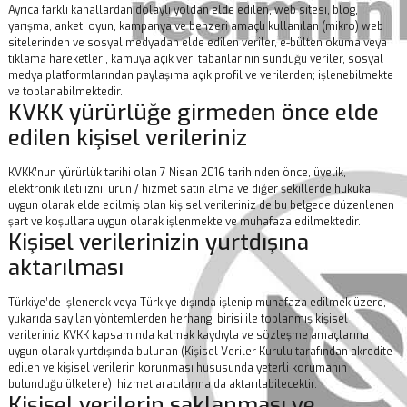
Ayrıca farklı kanallardan dolaylı yoldan elde edilen, web sitesi, blog,
yarışma, anket, oyun, kampanya ve benzeri amaçlı kullanılan (mikro) web
sitelerinden ve sosyal medyadan elde edilen veriler, e-bülten okuma veya
tıklama hareketleri, kamuya açık veri tabanlarının sunduğu veriler, sosyal
medya platformlarından paylaşıma açık profil ve verilerden; işlenebilmekte
ve toplanabilmektedir.
KVKK yürürlüğe girmeden önce elde
edilen kişisel verileriniz
KVKK’nun yürürlük tarihi olan 7 Nisan 2016 tarihinden önce, üyelik,
elektronik ileti izni, ürün / hizmet satın alma ve diğer şekillerde hukuka
uygun olarak elde edilmiş olan kişisel verileriniz de bu belgede düzenlenen
şart ve koşullara uygun olarak işlenmekte ve muhafaza edilmektedir.
Kişisel verilerinizin yurtdışına
aktarılması
Türkiye’de işlenerek veya Türkiye dışında işlenip muhafaza edilmek üzere,
yukarıda sayılan yöntemlerden herhangi birisi ile toplanmış kişisel
verileriniz KVKK kapsamında kalmak kaydıyla ve sözleşme amaçlarına
uygun olarak yurtdışında bulunan (Kişisel Veriler Kurulu tarafından akredite
edilen ve kişisel verilerin korunması hususunda yeterli korumanın
bulunduğu ülkelere) hizmet aracılarına da aktarılabilecektir.
Kişisel verilerin saklanması ve