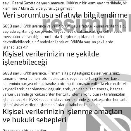
sayılı Resmi Gazete’de yayınlanmıştır. KVKK’nun bir kısmı yayın tarihinde, bir
kısmı ise 7 Ekim 2016’da yürürlüğe girmiştir.
Veri sorumlusu sıfatıyla bilgilendirme
6698 sayılı KVKK uyarınca ve Veri Sorumlusu sıfatıyla, kişisel verileriniz bu
sayfada açıklandığı çerçevede; kaydedilecek, saklanacak, güncellenecek,
mevzuatın izin verdiği durumlarda 3. kişilere açıklanabilecek /
devredilebilecek, sınıflandırılabilecek ve KVKK’da sayılan şekillerde
işlenebilecektir.
Kişisel verilerinizin ne şekilde
işlenebileceği
6698 sayılı KVKK uyarınca, Firmamız ile paylaştığınız kişisel verileriniz,
tamamen veya kısmen, otomatik olarak, veyahut herhangi bir veri kayıt
sisteminin parçası olmak kaydıyla otomatik olmayan yollarla elde edilerek,
kaydedilerek, depolanarak, değiştirilerek, yeniden düzenlenerek, kısacası
veriler üzerinde gerçekleştirilen her türlü işleme konu olarak tarafımızdan
işlenebilecektir. KVKK kapsamında veriler üzerinde gerçekleştirilen her türlü
işlem "kişisel verilerin işlenmesi” olarak kabul edilmektedir.
Kişisel verilerinizin işlenme amaçları
ve hukuki sebepleri