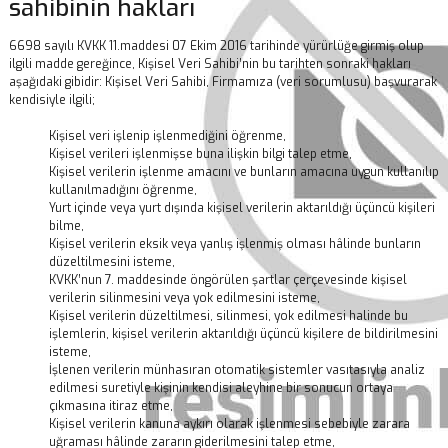
sahibinin hakları
6698 sayılı KVKK 11.maddesi 07 Ekim 2016 tarihinde yürürlüğe girmiş olup
ilgili madde gereğince, Kişisel Veri Sahibi’nin bu tarihten sonraki hakları
aşağıdaki gibidir: Kişisel Veri Sahibi, Firmamıza (veri sorumlusu) başvurarak
kendisiyle ilgili;
Kişisel veri işlenip işlenmediğini öğrenme,
Kişisel verileri işlenmişse buna ilişkin bilgi talep etme,
Kişisel verilerin işlenme amacını ve bunların amacına uygun kullanılıp
kullanılmadığını öğrenme,
Yurt içinde veya yurt dışında kişisel verilerin aktarıldığı üçüncü kişileri
bilme,
Kişisel verilerin eksik veya yanlış işlenmiş olması hâlinde bunların
düzeltilmesini isteme,
KVKK’nun 7. maddesinde öngörülen şartlar çerçevesinde kişisel
verilerin silinmesini veya yok edilmesini isteme,
Kişisel verilerin düzeltilmesi, silinmesi, yok edilmesi halinde bu
işlemlerin, kişisel verilerin aktarıldığı üçüncü kişilere de bildirilmesini
isteme,
İşlenen verilerin münhasıran otomatik sistemler vasıtasıyla analiz
edilmesi suretiyle kişinin kendisi aleyhine bir sonucun ortaya
çıkmasına itiraz etme,
Kişisel verilerin kanuna aykırı olarak işlenmesi sebebiyle zarara
uğraması hâlinde zararın giderilmesini talep etme,