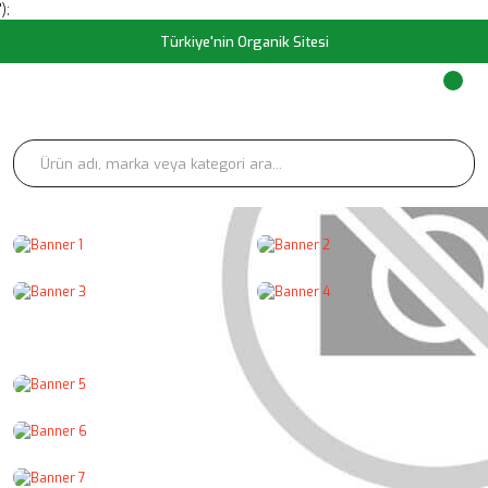
');
Türkiye'nin Organik Sitesi