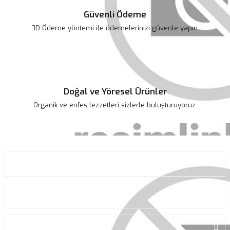
492,00 TL
Sazlıca Üzüm Sirkesi 500 ml
Güvenli Ödeme
3D Ödeme yöntemi ile ödemelerinizi güvenle yapın.
160,00 TL
Doğal ve Yöresel Ürünler
Organik ve enfes lezzetleri sizlerle buluşturuyoruz.
KURUMSAL
ALIŞVERİŞ
ÜYELİK