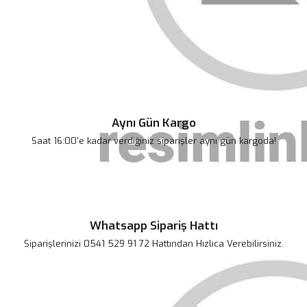
Bu ürünün fiyat bilgisi, resim, ürün açıklamalarında ve diğer
konularda yetersiz gördüğünüz noktaları öneri formunu kullanarak
Bu ürüne ilk yorumu siz yapın!
tarafımıza iletebilirsiniz.
Görüş ve önerileriniz için teşekkür ederiz.
Yorum Yaz
Ürün resmi kalitesiz, bozuk veya görüntülenemiyor.
Ürün açıklamasında eksik bilgiler bulunuyor.
Aynı Gün Kargo
Ürün bilgilerinde hatalar bulunuyor.
Saat 16:00'e kadar verdiğiniz siparişler aynı gün kargoda!
Ürün fiyatı diğer sitelerden daha pahalı.
Bu ürüne benzer farklı alternatifler olmalı.
Whatsapp Sipariş Hattı
Siparişlerinizi 0541 529 91 72 Hattından Hızlıca Verebilirsiniz.
Gönder