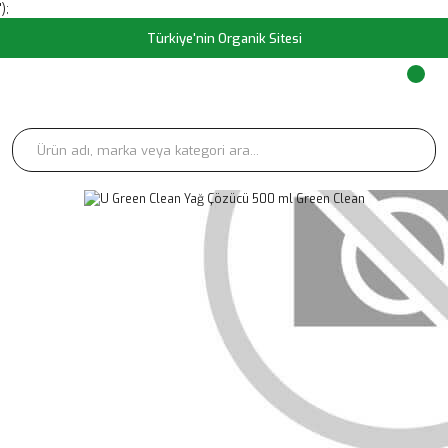
');
Türkiye'nin Organik Sitesi