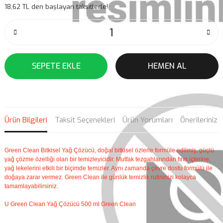
18,62 TL den başlayan taksitlerle!
SEPETE EKLE
HEMEN AL
Ürün Bilgileri
Taksit Seçenekleri
Ürün Yorumları
Önerileriniz
Green Clean Bitkisel Yağ Çözücü, doğal bitkisel özlerle formüle edilmiş, güçlü
yağ çözme özelliği olan bir temizleyicidir. Mutfak tezgahlarından fırın içlerine,
yağ lekelerini etkili bir biçimde temizler. Aynı zamanda çevre dostu formülü ile
doğaya zarar vermez. Green Clean ile günlük temizlik rutininizi kolayca
tamamlayabilirsiniz.
U Green Clean Yağ Çözücü 500 ml Green Clean