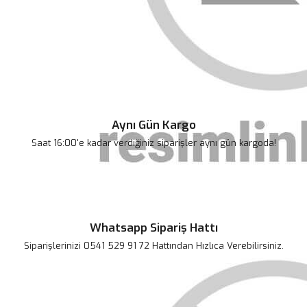
Bu ürünün fiyat bilgisi, resim, ürün açıklamalarında ve diğer
konularda yetersiz gördüğünüz noktaları öneri formunu kullanarak
Bu ürüne ilk yorumu siz yapın!
tarafımıza iletebilirsiniz.
Görüş ve önerileriniz için teşekkür ederiz.
Yorum Yaz
Ürün resmi kalitesiz, bozuk veya görüntülenemiyor.
Ürün açıklamasında eksik bilgiler bulunuyor.
Aynı Gün Kargo
Ürün bilgilerinde hatalar bulunuyor.
Saat 16:00'e kadar verdiğiniz siparişler aynı gün kargoda!
Ürün fiyatı diğer sitelerden daha pahalı.
Bu ürüne benzer farklı alternatifler olmalı.
Whatsapp Sipariş Hattı
Siparişlerinizi 0541 529 91 72 Hattından Hızlıca Verebilirsiniz.
Gönder