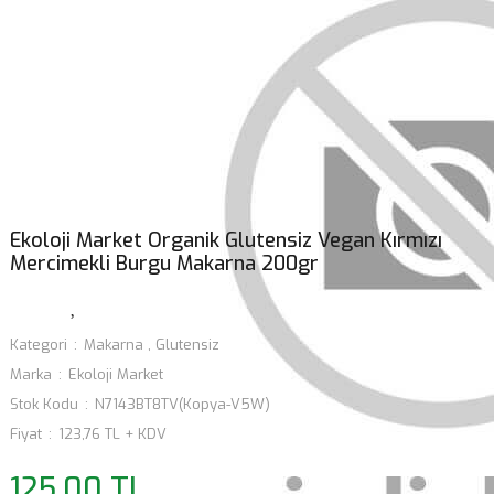
Ekoloji Market Organik Glutensiz Vegan Kırmızı
Mercimekli Burgu Makarna 200gr
Kategori
Makarna
,
Glutensiz
Marka
Ekoloji Market
Stok Kodu
N7143BT8TV(Kopya-V5W)
Fiyat
123,76 TL + KDV
125,00 TL