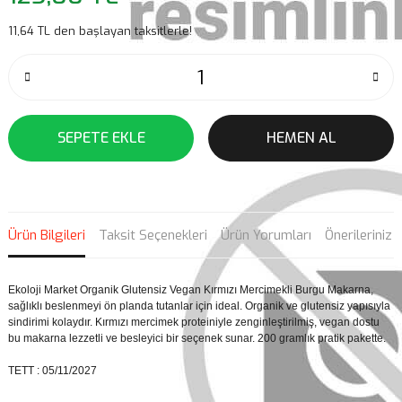
11,64 TL den başlayan taksitlerle!
SEPETE EKLE
HEMEN AL
Ürün Bilgileri
Taksit Seçenekleri
Ürün Yorumları
Önerileriniz
Ekoloji Market Organik Glutensiz Vegan Kırmızı Mercimekli Burgu Makarna,
sağlıklı beslenmeyi ön planda tutanlar için ideal. Organik ve glutensiz yapısıyla
sindirimi kolaydır. Kırmızı mercimek proteiniyle zenginleştirilmiş, vegan dostu
bu makarna lezzetli ve besleyici bir seçenek sunar. 200 gramlık pratik pakette.
TETT : 05/11/2027