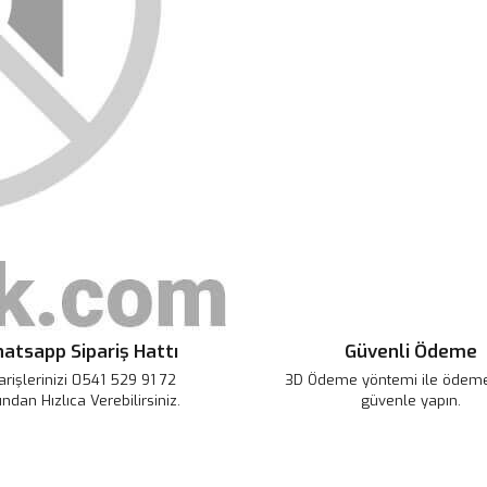
noktaları öneri formunu kullanarak 
B
Görüş ve önerileriniz için teşekkür
Ürün resmi kalitesiz, bozuk veya
Ürün açıklamasında eksik bilgile
Ürün bilgilerinde hatalar bulunuy
Ürün fiyatı diğer sitelerden daha 
Bu ürüne benzer farklı alternatifl
atsapp Sipariş Hattı
Güvenli Ödeme
arişlerinizi 0541 529 91 72
3D Ödeme yöntemi ile ödemel
ından Hızlıca Verebilirsiniz.
güvenle yapın.