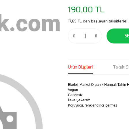
190,00 TL
17,69 TL den başlayan taksitlerle!
S
Ürün Bilgileri
Taksit S
Ekoloji Market Organik Hurmalı Tahin H
Vegan
Glutensiz
İlave Şekersiz
Koruyucu, renklendirici içermez
Bu ürünün fiyat bilgisi, resim, ü