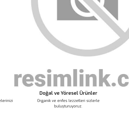
tarafımıza iletebilirsiniz.
u ürüne ilk yorumu siz yapın!
 ederiz.
 görüntülenemiyor.
Yorum Yaz
r bulunuyor.
or.
pahalı.
er olmalı.
Doğal ve Yöresel Ürünler
Gönder
erinizi
Organik ve enfes lezzetleri sizlerle
buluşturuyoruz.