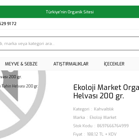
Türkiye'nin Organik Sitesi
529 91 72
MEYVE & SEBZE
ATIŞTIRMALIKLAR
İÇECEKLER
lvası 200 gr.
Ekoloji Market Org
Helvası 200 gr.
Kategori
Kahvaltılık
Marka
Ekoloji Market
Stok Kodu
8697666764999
Fiyat
188,12 TL + KDV