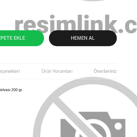
EPETE EKLE
HEMEN AL
eçenekleri
Ürün Yorumları
Önerileriniz
elvası 200 gr.
rün açıklamalarında ve diğer konularda yetersiz gördüğünüz