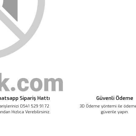
Bu ürünün fiyat bilgisi, resim, ü
noktaları öneri formunu kullanarak 
B
Görüş ve önerileriniz için teşekkür
Ürün resmi kalitesiz, bozuk veya
Ürün açıklamasında eksik bilgile
Ürün bilgilerinde hatalar bulunuy
Ürün fiyatı diğer sitelerden daha 
Bu ürüne benzer farklı alternatifl
atsapp Sipariş Hattı
Güvenli Ödeme
arişlerinizi 0541 529 91 72
3D Ödeme yöntemi ile ödemel
ından Hızlıca Verebilirsiniz.
güvenle yapın.