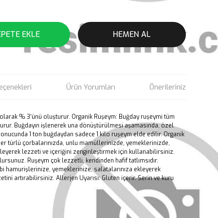
EPETE EKLE
HEMEN AL
eçenekleri
Ürün Yorumları
Önerileriniz
 olarak % 3’ünü oluşturur. Organik Ruşeym: Buğday ruşeymi tüm
turur. Buğdayın işlenerek una dönüştürülmesi aşamasında, özel
sonucunda 1 ton buğdaydan sadece 1 kilo ruşeym elde edilir. Organik
r türlü çorbalarınızda, unlu mamüllerinizde, yemeklerinizde,
leyerek lezzeti ve içeriğini zenginleştirmek için kullanabilirsiniz.
lursunuz. Ruşeym çok lezzetli, kendinden hafif tatlımsıdır.
ibi hamurişlerinize, yemeklerinize, salatalarınıza ekleyerek
tini artırabilirsiniz. Allerjen Uyarısı: Gluten içerir. Serin ve kuru