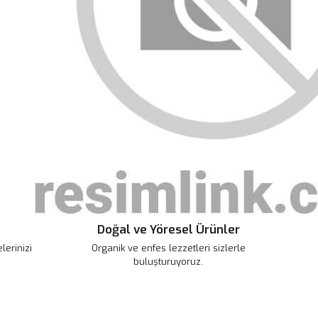
rün açıklamalarında ve diğer konularda yetersiz gördüğünüz
tarafımıza iletebilirsiniz.
u ürüne ilk yorumu siz yapın!
 ederiz.
 görüntülenemiyor.
Yorum Yaz
r bulunuyor.
or.
pahalı.
er olmalı.
Doğal ve Yöresel Ürünler
Gönder
erinizi
Organik ve enfes lezzetleri sizlerle
buluşturuyoruz.