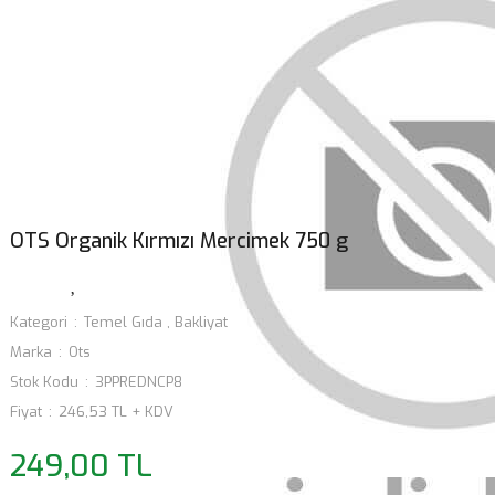
OTS Organik Kırmızı Mercimek 750 g
Kategori
Temel Gıda
,
Bakliyat
Marka
Ots
Stok Kodu
3PPREDNCP8
Fiyat
246,53 TL + KDV
249,00 TL