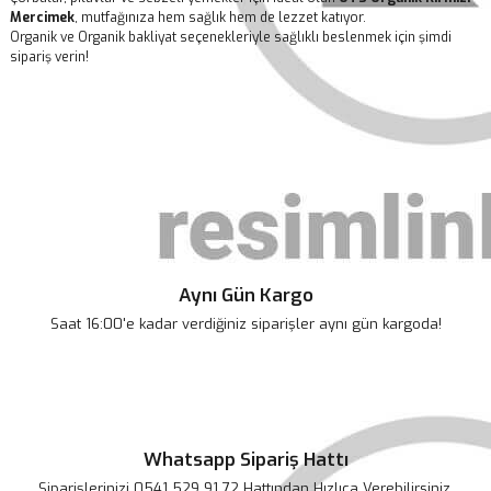
Mercimek
, mutfağınıza hem sağlık hem de lezzet katıyor.
Organik ve Organik bakliyat seçenekleriyle sağlıklı beslenmek için şimdi
sipariş verin!
Bu ürünün fiyat bilgisi, resim, ürün açıklamalarında ve diğer
konularda yetersiz gördüğünüz noktaları öneri formunu kullanarak
Bu ürüne ilk yorumu siz yapın!
tarafımıza iletebilirsiniz.
Görüş ve önerileriniz için teşekkür ederiz.
Yorum Yaz
Ürün resmi kalitesiz, bozuk veya görüntülenemiyor.
Ürün açıklamasında eksik bilgiler bulunuyor.
Aynı Gün Kargo
Ürün bilgilerinde hatalar bulunuyor.
Saat 16:00'e kadar verdiğiniz siparişler aynı gün kargoda!
Ürün fiyatı diğer sitelerden daha pahalı.
Bu ürüne benzer farklı alternatifler olmalı.
Whatsapp Sipariş Hattı
Siparişlerinizi 0541 529 91 72 Hattından Hızlıca Verebilirsiniz.