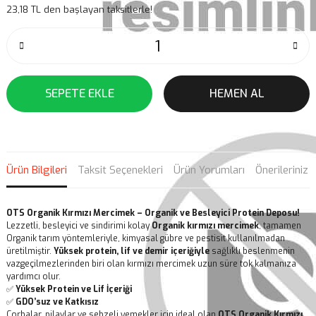
23,18 TL den başlayan taksitlerle!
SEPETE EKLE
HEMEN AL
Ürün Bilgileri
Taksit Seçenekleri
Ürün Yorumları
Önerileriniz
OTS Organik Kırmızı Mercimek – Organik ve Besleyici Protein Deposu!
Lezzetli, besleyici ve sindirimi kolay
Organik kırmızı mercimek
, tamamen
Organik tarım yöntemleriyle, kimyasal gübre ve pestisit kullanılmadan
üretilmiştir.
Yüksek protein, lif ve demir içeriğiyle
sağlıklı beslenmenin
vazgeçilmezlerinden biri olan kırmızı mercimek uzun süre tok kalmanıza
yardımcı olur.
✅
Yüksek Protein ve Lif İçeriği
✅
GDO’suz ve Katkısız
Çorbalar, pilavlar ve sebzeli yemekler için ideal olan
OTS Organik Kırmızı