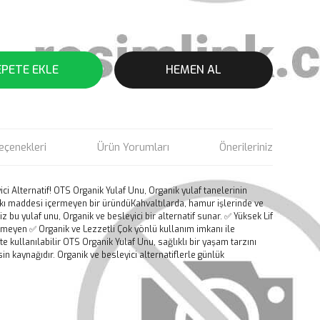
EPETE EKLE
HEMEN AL
eçenekleri
Ürün Yorumları
Önerileriniz
ci Alternatif! OTS Organik Yulaf Unu, Organik yulaf tanelerinin
atkı maddesi içermeyen bir üründüKahvaltılarda, hamur işlerinde ve
niz bu yulaf unu, Organik ve besleyici bir alternatif sunar. ✅ Yüksek Lif
ermeyen ✅ Organik ve Lezzetli Çok yönlü kullanım imkanı ile
fte kullanılabilir OTS Organik Yulaf Unu, sağlıklı bir yaşam tarzını
 kaynağıdır. Organik ve besleyici alternatiflerle günlük
rün açıklamalarında ve diğer konularda yetersiz gördüğünüz