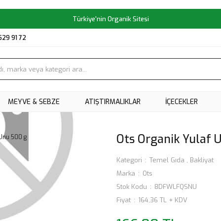
Türkiye'nin Organik Sitesi
529 91 72
MEYVE & SEBZE
ATIŞTIRMALIKLAR
İÇECEKLER
Ots Organik Yulaf 
Kategori
Temel Gıda
,
Bakliyat
Marka
Ots
Stok Kodu
8DFWLFQSNU
Fiyat
164,36 TL + KDV