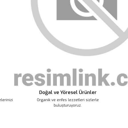
tarafımıza iletebilirsiniz.
u ürüne ilk yorumu siz yapın!
 ederiz.
 görüntülenemiyor.
Yorum Yaz
r bulunuyor.
or.
pahalı.
er olmalı.
Doğal ve Yöresel Ürünler
Gönder
erinizi
Organik ve enfes lezzetleri sizlerle
buluşturuyoruz.