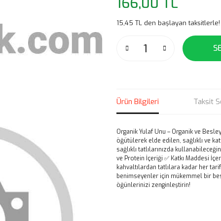
166,00 TL
15,45 TL den başlayan taksitlerle!
S
Ürün Bilgileri
Taksit S
Organik Yulaf Unu – Organik ve Besleyi
öğütülerek elde edilen, sağlıklı ve k
sağlıklı tatlılarınızda kullanabileceği
ve Protein İçeriği ✅ Katkı Maddesi İç
kahvaltılardan tatlılara kadar her tari
benimseyenler için mükemmel bir besin
öğünlerinizi zenginleştirin!
Bu ürünün fiyat bilgisi, resim, ü