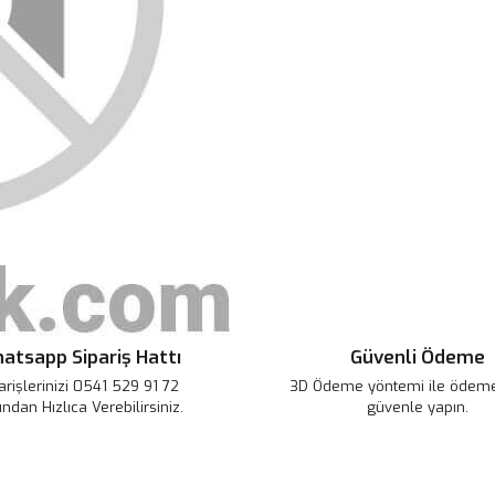
noktaları öneri formunu kullanarak 
B
Görüş ve önerileriniz için teşekkür
Ürün resmi kalitesiz, bozuk veya
Ürün açıklamasında eksik bilgile
Ürün bilgilerinde hatalar bulunuy
Ürün fiyatı diğer sitelerden daha 
Bu ürüne benzer farklı alternatifl
atsapp Sipariş Hattı
Güvenli Ödeme
arişlerinizi 0541 529 91 72
3D Ödeme yöntemi ile ödemel
ından Hızlıca Verebilirsiniz.
güvenle yapın.